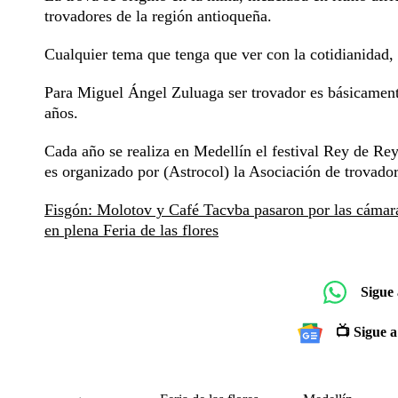
trovadores de la región antioqueña.
Cualquier tema que tenga que ver con la cotidianidad, 
Para Miguel Ángel Zuluaga ser trovador es básicament
años.
Cada año se realiza en Medellín el festival Rey de Reye
es organizado por (Astrocol) la Asociación de trovado
Fisgón: Molotov y Café Tacvba pasaron por las cáma
en plena Feria de las flores
Sigue
📺 Sigue a