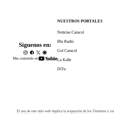
NUESTROS PORTALES
Noticias Caracol
Blu Radio
Síguenos en:
Gol Caracol
instagram
facebook
twitter
google
youtube-
Más contenido en
La Kalle
footer
DiTu
El uso de este sitio web implica la aceptación de los
Términos y co