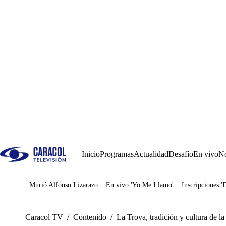
Inicio
Programas
Actualidad
Desafío
En vivo
No
Murió Alfonso Lizarazo
En vivo 'Yo Me Llamo'
Inscripciones '
Juegos
Caracol TV
/
Contenido
/
La Trova, tradición y cultura de la 