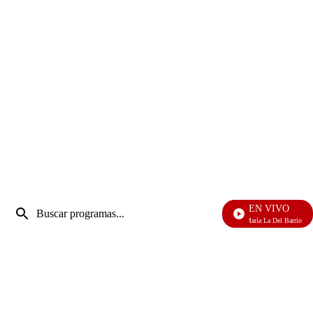
Entrada
EN VIVO
de
María La Del Barrio
Enviar
búsqueda
búsqueda