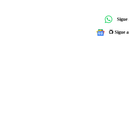
Sigue
📺 Sigue a