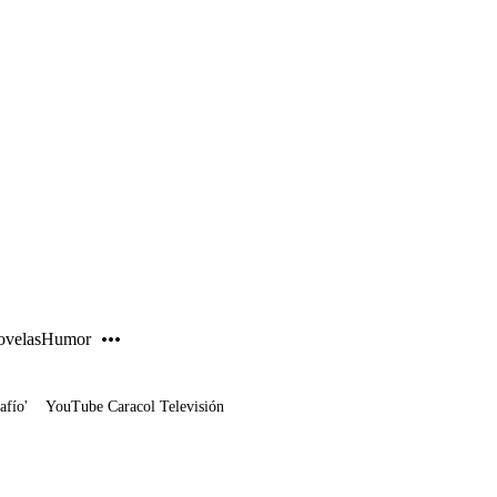
PUBLICIDAD
velas
Humor
afío'
YouTube Caracol Televisión