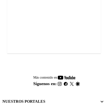
youtube-
Más contenido en
footer
instagram
facebook
twitter
google
Síguenos en:
NUESTROS PORTALES