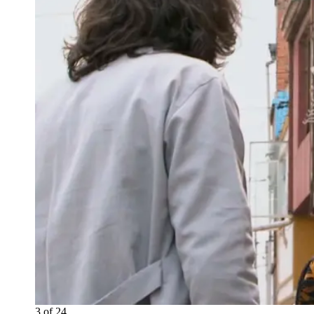
3
of
24