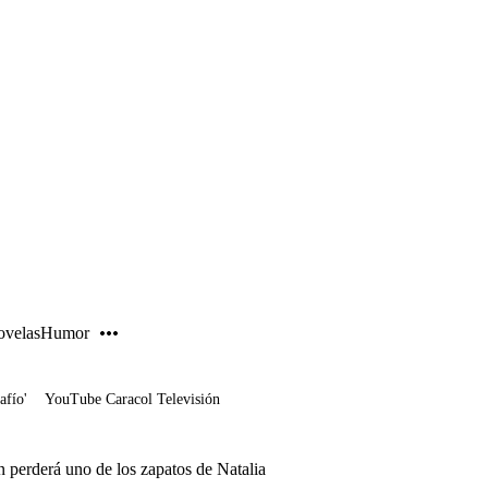
PUBLICIDAD
velas
Humor
afío'
YouTube Caracol Televisión
n perderá uno de los zapatos de Natalia