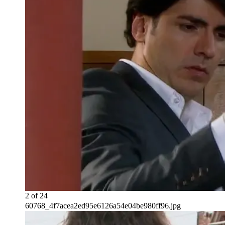
2
of
24
60768_4f7acea2ed95e6126a54e04be980ff96.jpg