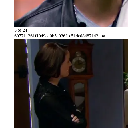
5
of
24
60771_261f1049cd0b5a936f1c51dcd8487142.jpg