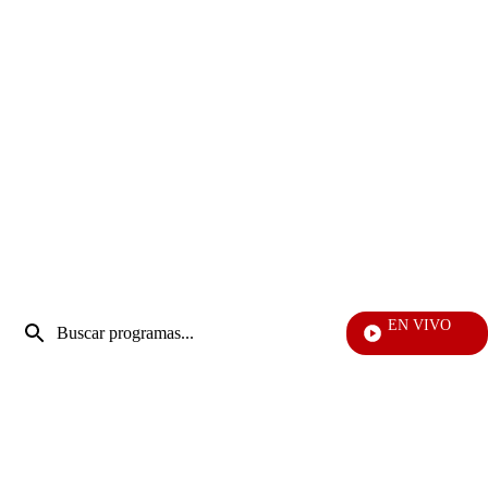
Entrada
EN VIVO
de
Mi Pecado
Enviar
búsqueda
búsqueda