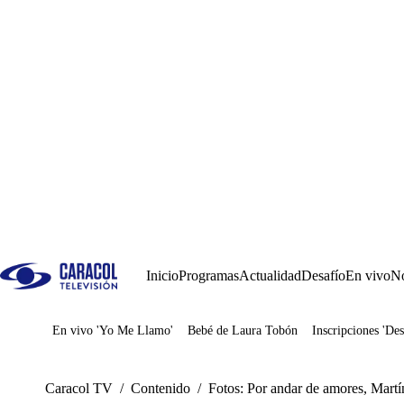
Inicio
Programas
Actualidad
Desafío
En vivo
No
En vivo 'Yo Me Llamo'
Bebé de Laura Tobón
Inscripciones 'Des
Juegos
Caracol TV
/
Contenido
/
Fotos: Por andar de amores, Martí