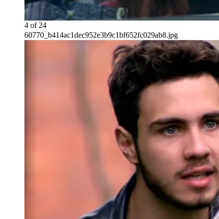
4
of
24
60770_b414ac1dec952e3b9c1bf652fc029ab8.jpg