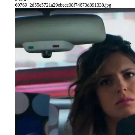
60769_2d55e5721a29ebece08f74673d891338.jpg