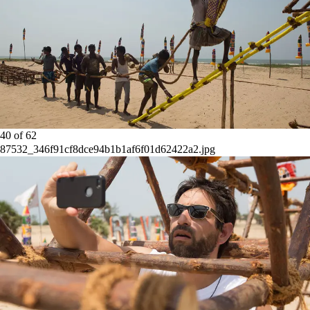
40
of
62
87532_346f91cf8dce94b1b1af6f01d62422a2.jpg