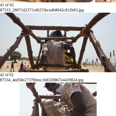
41
of
62
87533_28071d23711d6253bca4b8042c832b83.jpg
42
of
62
87534_4ed58e273790eec1b8328867e4429824.jpg