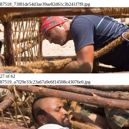
87518_73f81de54d3ae39ae82d61c3b241f7f9.jpg
27
of
62
87519_a7f29e33c23a67a9e6f14508c43076e0.jpg