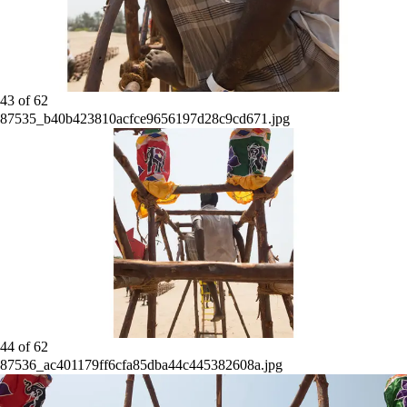
43
of
62
87535_b40b423810acfce9656197d28c9cd671.jpg
44
of
62
87536_ac401179ff6cfa85dba44c445382608a.jpg