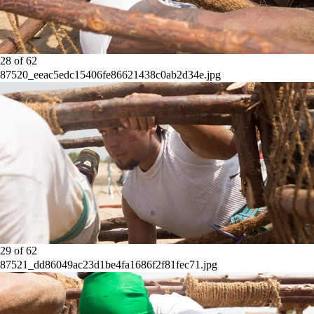
28
of
62
87520_eeac5edc15406fe86621438c0ab2d34e.jpg
29
of
62
87521_dd86049ac23d1be4fa1686f2f81fec71.jpg