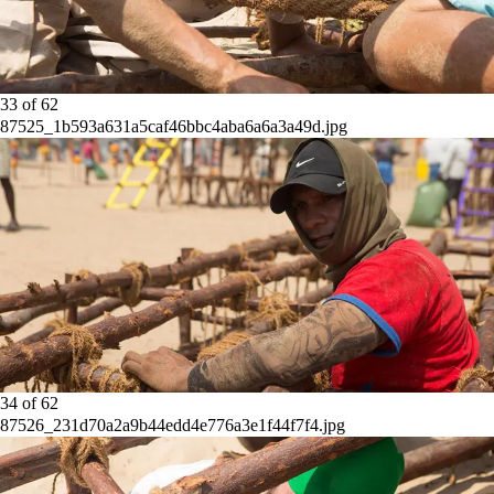
33
of
62
87525_1b593a631a5caf46bbc4aba6a6a3a49d.jpg
34
of
62
87526_231d70a2a9b44edd4e776a3e1f44f7f4.jpg