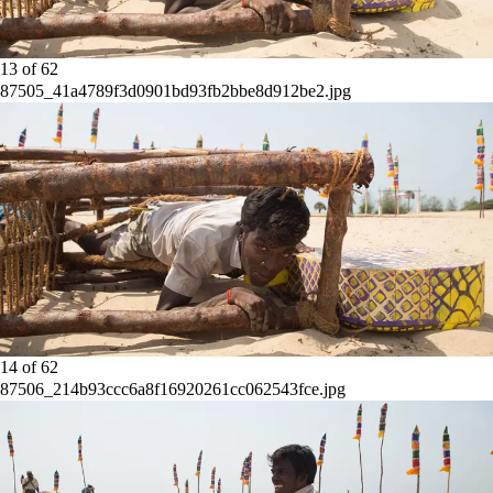
13
of
62
87505_41a4789f3d0901bd93fb2bbe8d912be2.jpg
14
of
62
87506_214b93ccc6a8f16920261cc062543fce.jpg