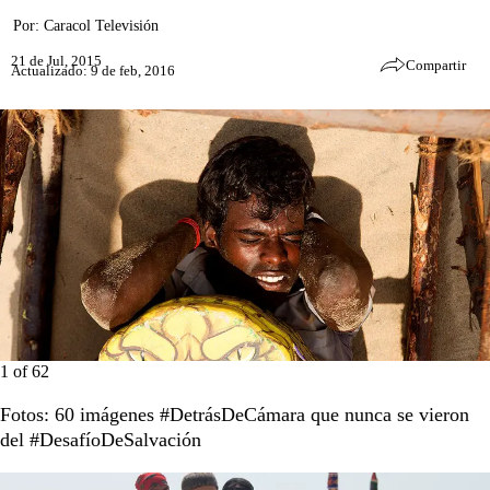
Por:
Caracol Televisión
21 de Jul, 2015
Compartir
Actualizado: 9 de feb, 2016
1
of
62
Fotos: 60 imágenes #DetrásDeCámara que nunca se vieron
del #DesafíoDeSalvación