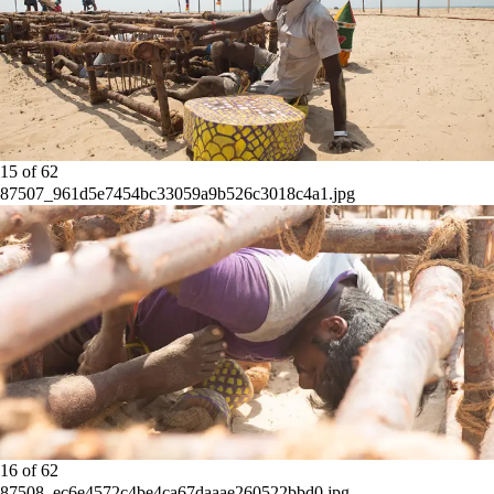
15
of
62
87507_961d5e7454bc33059a9b526c3018c4a1.jpg
16
of
62
87508_ec6e4572c4be4ca67daaae260522bbd0.jpg