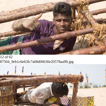
12
of
62
87504_9eb1c6e63fc7a08d06630e20578aaffb.jpg