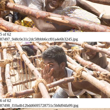
5
of
62
87497_948c0e31c2dc58bbb6ccf01a4e6b3245.jpg
6
of
62
87498_f10a4b12bdd6695728751c5b8d94fa99.jpg