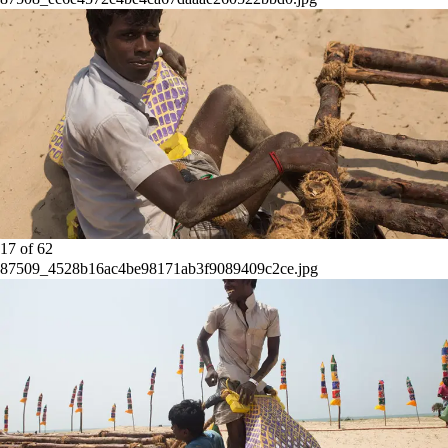
17
of
62
87509_4528b16ac4be98171ab3f9089409c2ce.jpg