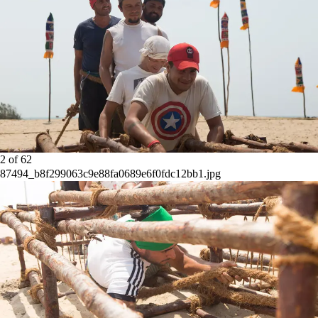
2
of
62
87494_b8f299063c9e88fa0689e6f0fdc12bb1.jpg