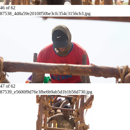
46
of
62
87538_4d8a59e2010ff50be3cfc354c3156cb3.jpg
47
of
62
87539_e5600f9d76e3fbe6b9ab5d1b1b56d730.jpg