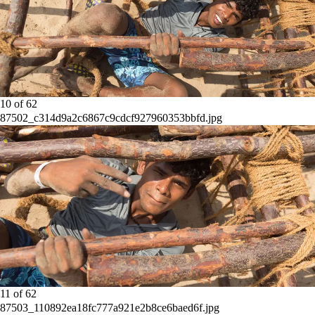
10
of
62
87502_c314d9a2c6867c9cdcf927960353bbfd.jpg
11
of
62
87503_110892ea18fc777a921e2b8ce6baed6f.jpg