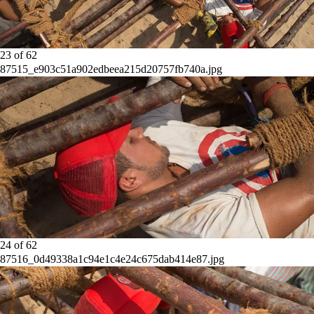
23
of
62
87515_e903c51a902edbeea215d20757fb740a.jpg
24
of
62
87516_0d49338a1c94e1c4e24c675dab414e87.jpg