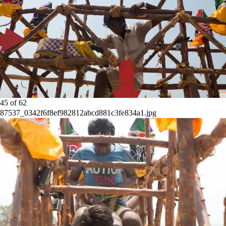
45
of
62
87537_0342f6f8ef982812abcd881c3fe834a1.jpg