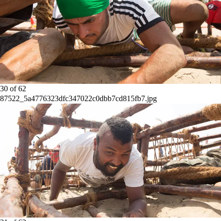
30
of
62
87522_5a4776323dfc347022c0dbb7cd815fb7.jpg