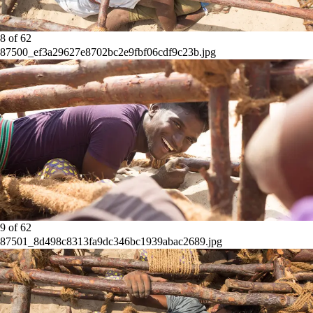
8
of
62
87500_ef3a29627e8702bc2e9fbf06cdf9c23b.jpg
9
of
62
87501_8d498c8313fa9dc346bc1939abac2689.jpg