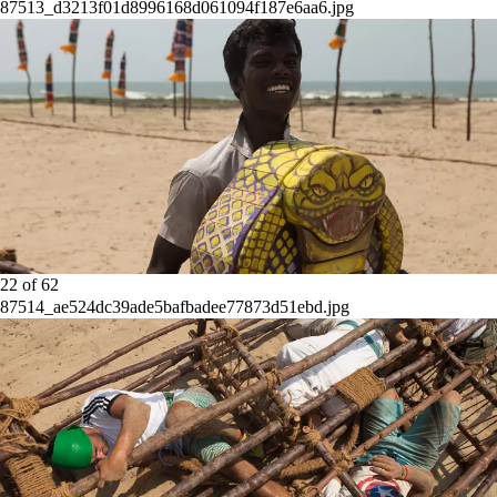
87513_d3213f01d8996168d061094f187e6aa6.jpg
22
of
62
87514_ae524dc39ade5bafbadee77873d51ebd.jpg