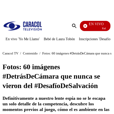
PUBLICIDAD
EN VIVO
Rafael Orozco
Enviar
búsqueda
En vivo 'Yo Me Llamo'
Bebé de Laura Tobón
Inscripciones 'Desafío'
Caracol TV
/
Contenido
/
Fotos: 60 imágenes #DetrásDeCámara que nunca se 
Fotos: 60 imágenes
#DetrásDeCámara que nunca se
vieron del #DesafíoDeSalvación
Definitivamente a nuestro lente espía no se le escapa
un solo detalle de la competencia, descubre los
momentos previos al juego, cómo el es ambiente en las