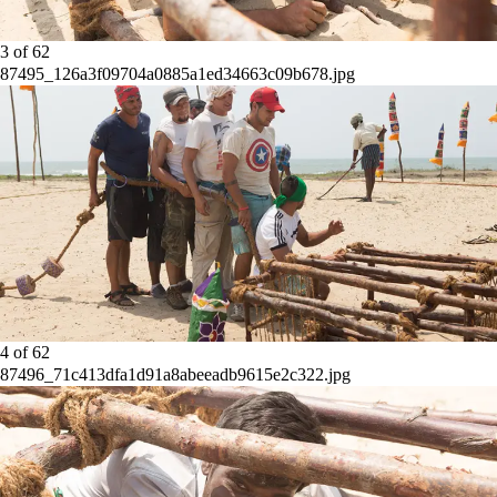
3
of
62
87495_126a3f09704a0885a1ed34663c09b678.jpg
4
of
62
87496_71c413dfa1d91a8abeeadb9615e2c322.jpg