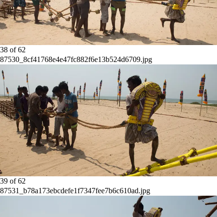
38
of
62
87530_8cf41768e4e47fc882f6e13b524d6709.jpg
39
of
62
87531_b78a173ebcdefe1f7347fee7b6c610ad.jpg