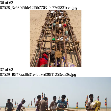
36
of
62
87528_3c63f45fde12f5b7763a0e7765831cca.jpg
37
of
62
87529_f9f47aadfb31e4cb8ed39f11253eca36.jpg