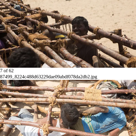
7
of
62
87499_8224c488d63229dae09abdf078da2db2.jpg