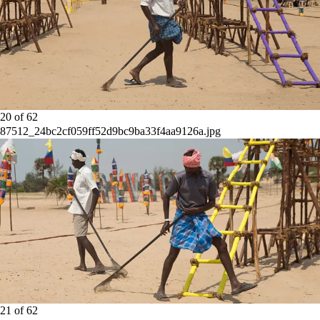
20
of
62
87512_24bc2cf059ff52d9bc9ba33f4aa9126a.jpg
21
of
62