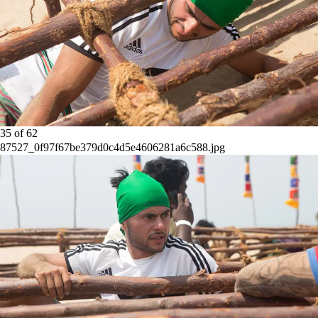
35
of
62
87527_0f97f67be379d0c4d5e4606281a6c588.jpg