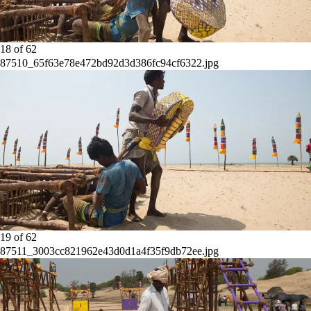
18
of
62
87510_65f63e78e472bd92d3d386fc94cf6322.jpg
19
of
62
87511_3003cc821962e43d0d1a4f35f9db72ee.jpg