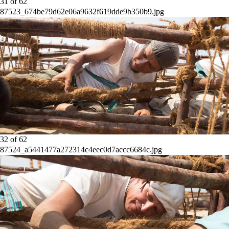
31
of
62
87523_674be79d62e06a9632f619dde9b350b9.jpg
32
of
62
87524_a5441477a272314c4eec0d7accc6684c.jpg