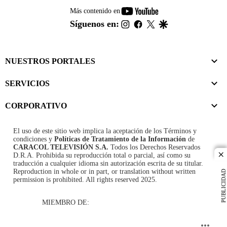
youtube-
Más contenido en
footer
instagram
facebook
twitter
google
Síguenos en:
NUESTROS PORTALES
SERVICIOS
CORPORATIVO
El uso de este sitio web implica la aceptación de los
Términos y
condiciones
y
Políticas de Tratamiento de la Información
de
CARACOL TELEVISIÓN S.A.
Todos los Derechos Reservados
D.R.A. Prohibida su reproducción total o parcial, así como su
cl
traducción a cualquier idioma sin autorización escrita de su titular.
Reproduction in whole or in part, or translation without written
PUBLICIDAD
permission is prohibited. All rights reserved 2025.
MIEMBRO DE: