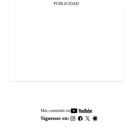
PUBLICIDAD
youtube-
Más contenido en
footer
instagram
facebook
twitter
google
Síguenos en: