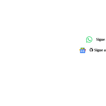
Sigue
📺 Sigue a