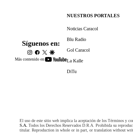
NUESTROS PORTALES
Noticias Caracol
Blu Radio
Síguenos en:
Gol Caracol
instagram
facebook
twitter
google
youtube-
Más contenido en
La Kalle
footer
DiTu
El uso de este sitio web implica la aceptación de los
Términos y co
S.A.
Todos los Derechos Reservados D.R.A. Prohibida su reproducció
titular. Reproduction in whole or in part, or translation without wri