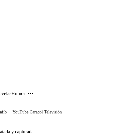
PUBLICIDAD
velas
Humor
afío'
YouTube Caracol Televisión
latada y capturada