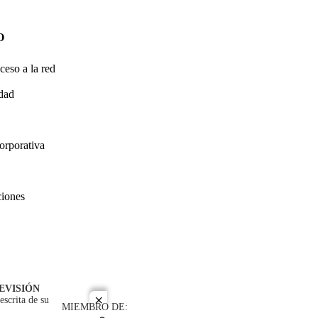
O
ceso a la red
idad
orporativa
ciones
EVISIÓN
escrita de su
close
MIEMBRO DE: