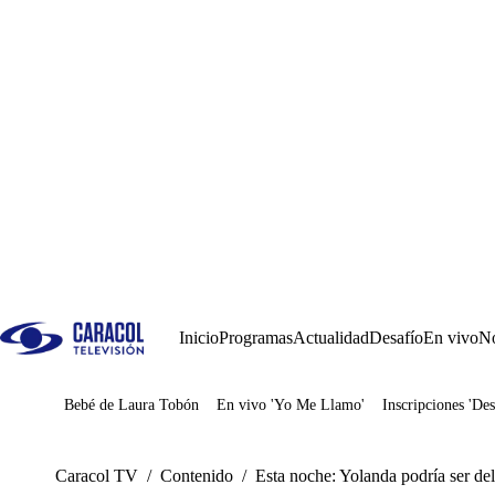
Inicio
Programas
Actualidad
Desafío
En vivo
No
Bebé de Laura Tobón
En vivo 'Yo Me Llamo'
Inscripciones 'Des
Juegos
Caracol TV
/
Contenido
/
Esta noche: Yolanda podría ser de