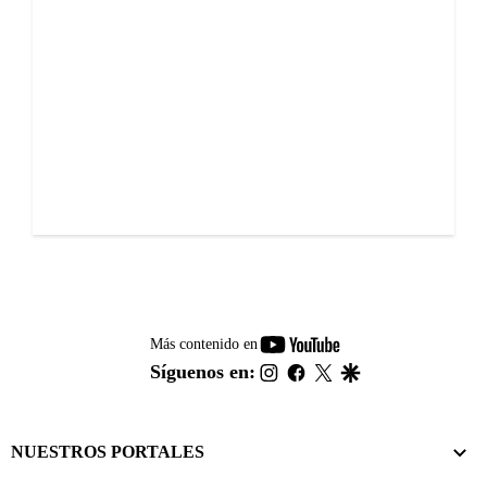
youtube-
Más contenido en
footer
instagram
facebook
twitter
google
Síguenos en:
NUESTROS PORTALES