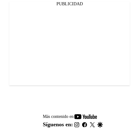
PUBLICIDAD
youtube-
Más contenido en
footer
instagram
facebook
twitter
google
Síguenos en: