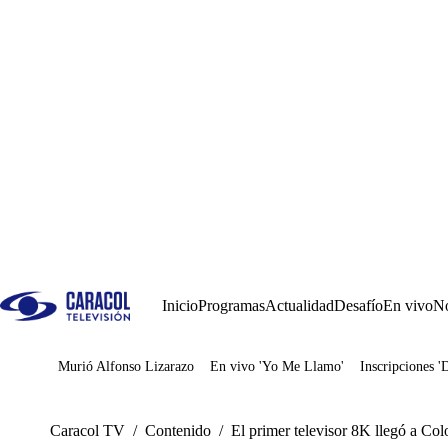
Inicio
Programas
Actualidad
Desafío
En vivo
No
Murió Alfonso Lizarazo
En vivo 'Yo Me Llamo'
Inscripciones '
Juegos
Caracol TV
/
Contenido
/
El primer televisor 8K llegó a C