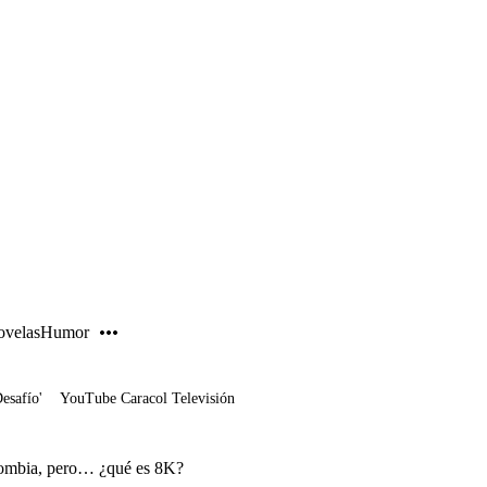
PUBLICIDAD
velas
Humor
Desafío'
YouTube Caracol Televisión
olombia, pero… ¿qué es 8K?