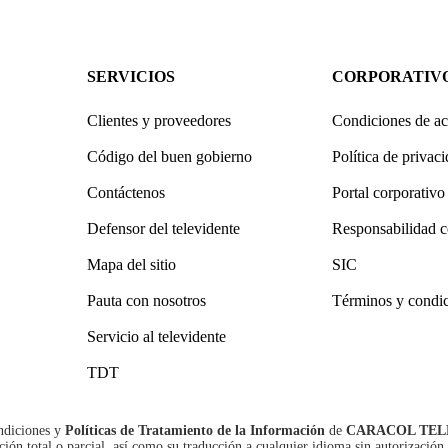
SERVICIOS
CORPORATIV
Clientes y proveedores
Condiciones de ac
Código del buen gobierno
Política de privac
Contáctenos
Portal corporativo
Defensor del televidente
Responsabilidad c
Mapa del sitio
SIC
Pauta con nosotros
Términos y condi
Servicio al televidente
TDT
ndiciones
y
Políticas de Tratamiento de la Información
de
CARACOL TEL
n total o parcial, así como su traducción a cualquier idioma sin autorización 