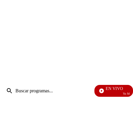
Entrada
EN VIVO
de
Yo Me Llam
Enviar
búsqueda
búsqueda