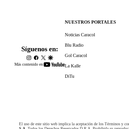
NUESTROS PORTALES
Noticias Caracol
Blu Radio
Síguenos en:
Gol Caracol
instagram
facebook
twitter
google
youtube-
Más contenido en
La Kalle
footer
DiTu
El uso de este sitio web implica la aceptación de los
Términos y co
S.A.
Todos los Derechos Reservados D.R.A. Prohibida su reproducció