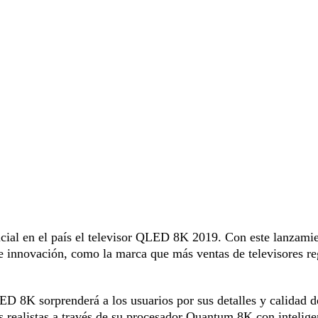
ial en el país el televisor QLED 8K 2019. Con este lanzamie
e innovación, como la marca que más ventas de televisores reg
LED 8K sorprenderá a los usuarios por sus detalles y calidad d
 realistas a través de su procesador Quantum 8K con intelige