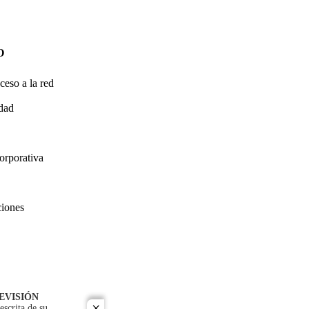
O
ceso a la red
idad
orporativa
ciones
EVISIÓN
escrita de su