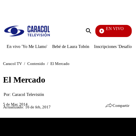
PUBLICIDAD
EN VIVO
La Red
Enviar
búsqueda
En vivo 'Yo Me Llamo'
Bebé de Laura Tobón
Inscripciones 'Desafío'
Caracol TV
/
Contenido
/
El Mercado
El Mercado
Por:
Caracol Televisión
5 de Mar, 2014
Compartir
Actualizado: 16 de feb, 2017