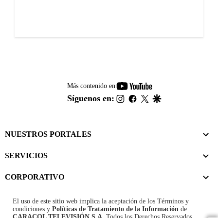
youtube-
Más contenido en
footer
instagram
facebook
twitter
google
Síguenos en:
NUESTROS PORTALES
SERVICIOS
CORPORATIVO
El uso de este sitio web implica la aceptación de los
Términos y
condiciones
y
Políticas de Tratamiento de la Información
de
CARACOL TELEVISIÓN S.A.
Todos los Derechos Reservados