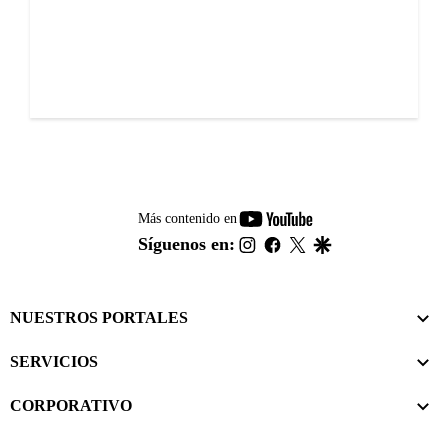
youtube-
Más contenido en
footer
instagram
facebook
twitter
google
Síguenos en:
NUESTROS PORTALES
SERVICIOS
CORPORATIVO