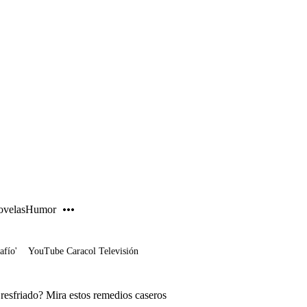
PUBLICIDAD
velas
Humor
afío'
YouTube Caracol Televisión
esfriado? Mira estos remedios caseros