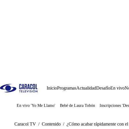
Inicio
Programas
Actualidad
Desafío
En vivo
No
En vivo 'Yo Me Llamo'
Bebé de Laura Tobón
Inscripciones 'Des
Juegos
Caracol TV
/
Contenido
/
¿Cómo acabar rápidamente con el r