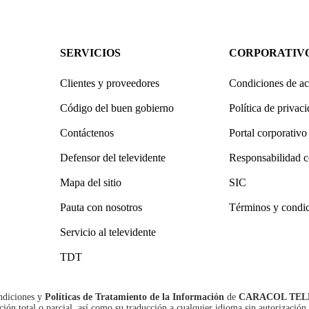
SERVICIOS
CORPORATIV
Clientes y proveedores
Condiciones de ac
Código del buen gobierno
Política de privac
Contáctenos
Portal corporativo
Defensor del televidente
Responsabilidad c
Mapa del sitio
SIC
Pauta con nosotros
Términos y condi
Servicio al televidente
TDT
ndiciones
y
Políticas de Tratamiento de la Información
de
CARACOL TEL
n total o parcial, así como su traducción a cualquier idioma sin autorización 