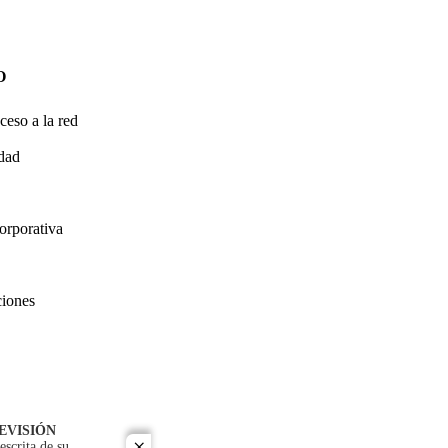
O
ceso a la red
idad
orporativa
ciones
EVISIÓN
escrita de su