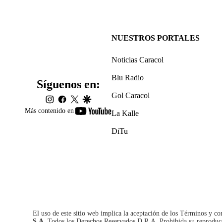
NUESTROS PORTALES
Noticias Caracol
Blu Radio
Síguenos en:
Gol Caracol
instagram
facebook
twitter
google
youtube-
Más contenido en
La Kalle
footer
DiTu
El uso de este sitio web implica la aceptación de los
Términos y co
S.A.
Todos los Derechos Reservados D.R.A. Prohibida su reproducció