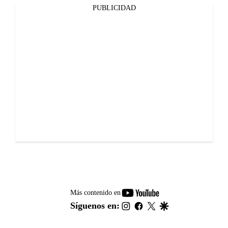
PUBLICIDAD
youtube-
Más contenido en
footer
instagram
facebook
twitter
google
Síguenos en: