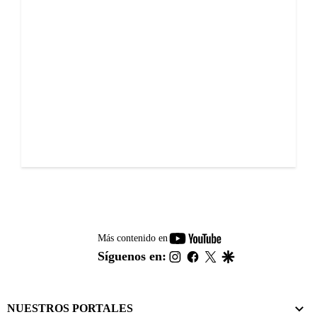
youtube-
Más contenido en
footer
instagram
facebook
twitter
google
Síguenos en:
NUESTROS PORTALES