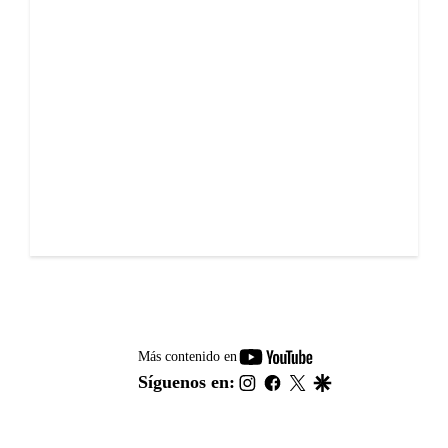
youtube-
Más contenido en
footer
instagram
facebook
twitter
google
Síguenos en: