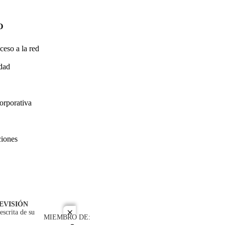
O
ceso a la red
idad
orporativa
ciones
EVISIÓN
escrita de su
close
MIEMBRO DE: