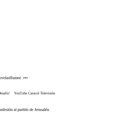
PUBLICIDAD
velas
Humor
Desafío'
YouTube Caracol Televisión
onfesión al pueblo de Jerusalén