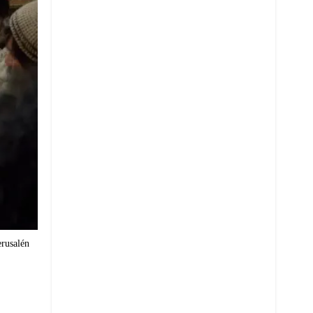
erusalén