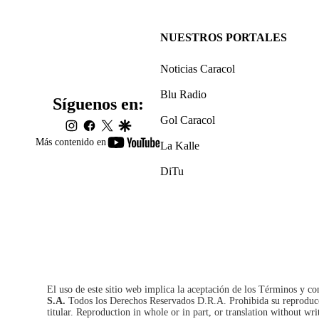
NUESTROS PORTALES
Noticias Caracol
Blu Radio
Síguenos en:
Gol Caracol
instagram
facebook
twitter
google
youtube-
Más contenido en
La Kalle
footer
DiTu
El uso de este sitio web implica la aceptación de los
Términos y co
S.A.
Todos los Derechos Reservados D.R.A. Prohibida su reproducció
titular. Reproduction in whole or in part, or translation without wri