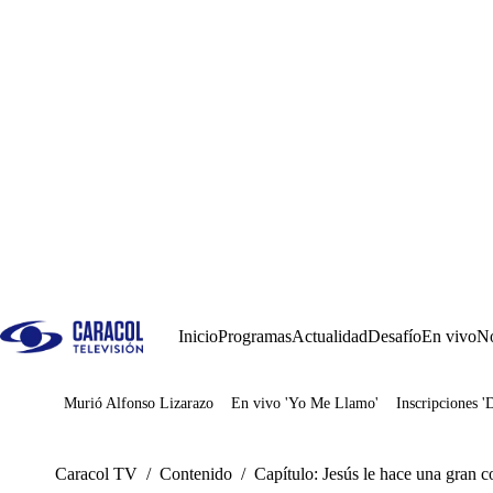
Inicio
Programas
Actualidad
Desafío
En vivo
No
Murió Alfonso Lizarazo
En vivo 'Yo Me Llamo'
Inscripciones '
Juegos
Caracol TV
/
Contenido
/
Capítulo: Jesús le hace una gran c