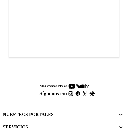
youtube-
Más contenido en
footer
instagram
facebook
twitter
google
Síguenos en:
NUESTROS PORTALES
SERVICIOS