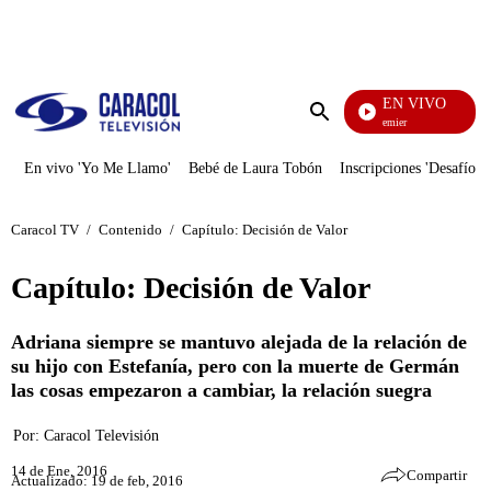
PUBLICIDAD
EN VIVO
Noches De Premier
Enviar
búsqueda
En vivo 'Yo Me Llamo'
Bebé de Laura Tobón
Inscripciones 'Desafío'
Caracol TV
/
Contenido
/
Capítulo: Decisión de Valor
Capítulo: Decisión de Valor
Adriana siempre se mantuvo alejada de la relación de
su hijo con Estefanía, pero con la muerte de Germán
las cosas empezaron a cambiar, la relación suegra
Por:
Caracol Televisión
14 de Ene, 2016
Compartir
Actualizado: 19 de feb, 2016