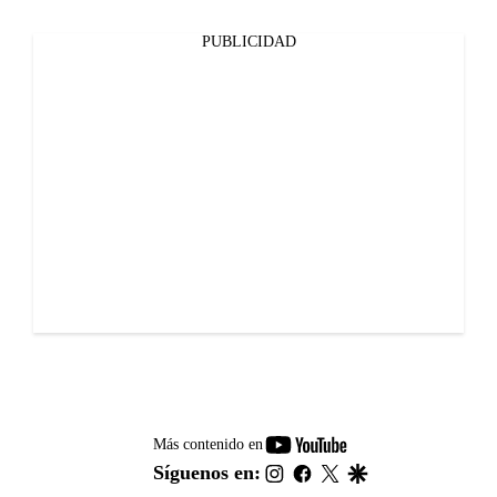
PUBLICIDAD
youtube-
Más contenido en
footer
instagram
facebook
twitter
google
Síguenos en: