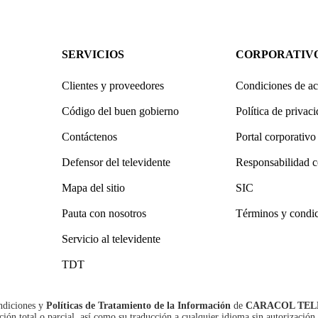
SERVICIOS
CORPORATIV
Clientes y proveedores
Condiciones de ac
Código del buen gobierno
Política de privac
Contáctenos
Portal corporativo
Defensor del televidente
Responsabilidad c
Mapa del sitio
SIC
Pauta con nosotros
Términos y condi
Servicio al televidente
TDT
ndiciones
y
Políticas de Tratamiento de la Información
de
CARACOL TEL
n total o parcial, así como su traducción a cualquier idioma sin autorización 