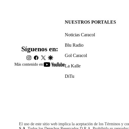
NUESTROS PORTALES
Noticias Caracol
Blu Radio
Síguenos en:
Gol Caracol
instagram
facebook
twitter
google
youtube-
Más contenido en
La Kalle
footer
DiTu
El uso de este sitio web implica la aceptación de los
Términos y co
S.A.
Todos los Derechos Reservados D.R.A. Prohibida su reproducció