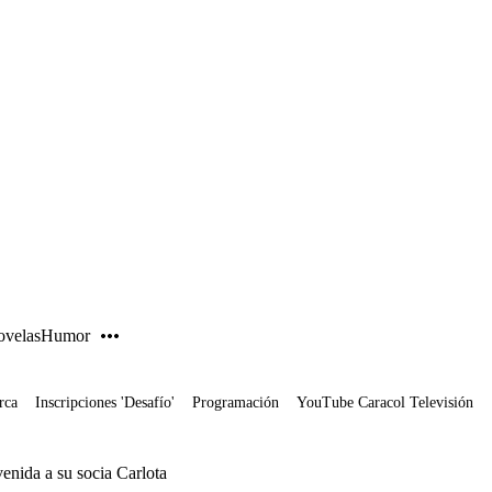
PUBLICIDAD
velas
Humor
rca
Inscripciones 'Desafío'
Programación
YouTube Caracol Televisión
venida a su socia Carlota