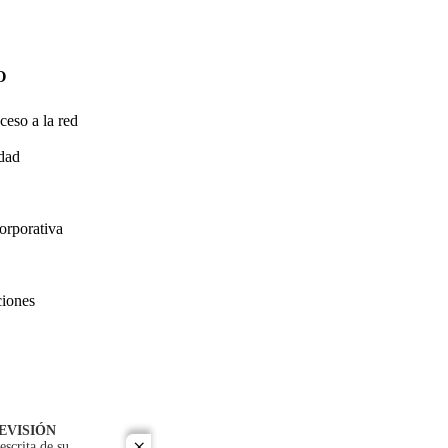
O
ceso a la red
idad
orporativa
ciones
EVISIÓN
escrita de su