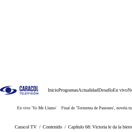
Inicio
Programas
Actualidad
Desafío
En vivo
No
En vivo 'Yo Me Llamo'
Final de 'Tormenta de Pasiones', novela tu
Juegos
Caracol TV
/
Contenido
/
Capítulo 68: Victoria le da la bien