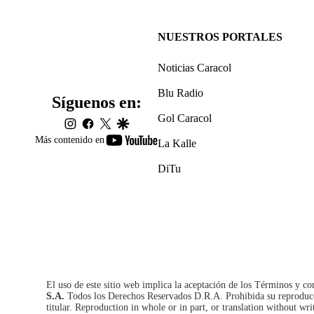
NUESTROS PORTALES
Noticias Caracol
Blu Radio
Síguenos en:
Gol Caracol
instagram
facebook
twitter
google
youtube-
Más contenido en
La Kalle
footer
DiTu
El uso de este sitio web implica la aceptación de los
Términos y co
S.A.
Todos los Derechos Reservados D.R.A. Prohibida su reproducció
titular. Reproduction in whole or in part, or translation without wri