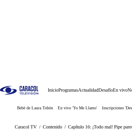
Inicio
Programas
Actualidad
Desafío
En vivo
No
Bebé de Laura Tobón
En vivo 'Yo Me Llamo'
Inscripciones 'Des
Juegos
Caracol TV
/
Contenido
/
Capítulo 16: ¡Todo mal! Pipe pare