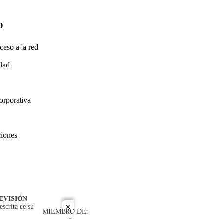
O
ceso a la red
idad
orporativa
ciones
EVISIÓN
escrita de su
close
MIEMBRO DE: