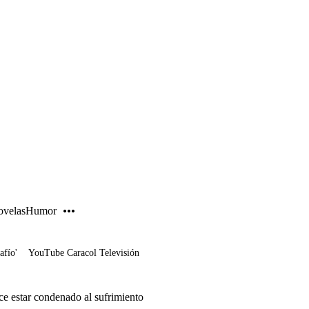
PUBLICIDAD
velas
Humor
afío'
YouTube Caracol Televisión
ce estar condenado al sufrimiento