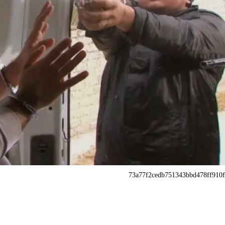
73a77f2cedb751343bbd478ff910f