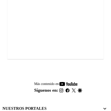
youtube-
Más contenido en
footer
instagram
facebook
twitter
google
Síguenos en:
NUESTROS PORTALES