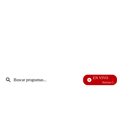
Entrada
EN VIVO
de
Noticias Caracol
Enviar
búsqueda
búsqueda