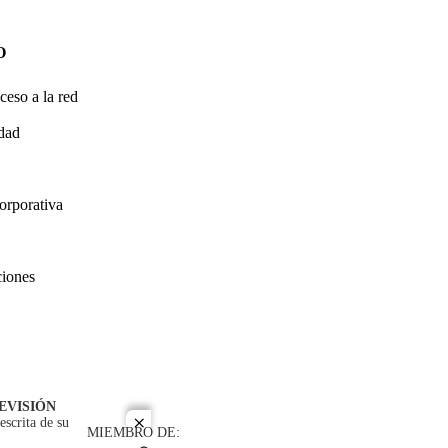
O
ceso a la red
idad
orporativa
ciones
EVISIÓN
escrita de su
close
MIEMBRO DE: