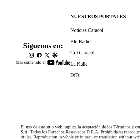
NUESTROS PORTALES
Noticias Caracol
Blu Radio
Síguenos en:
Gol Caracol
instagram
facebook
twitter
google
youtube-
Más contenido en
La Kalle
footer
DiTu
El uso de este sitio web implica la aceptación de los
Términos y co
S.A.
Todos los Derechos Reservados D.R.A. Prohibida su reproducció
titular. Reproduction in whole or in part, or translation without wri