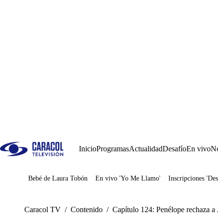
Inicio
Programas
Actualidad
Desafío
En vivo
No
Bebé de Laura Tobón
En vivo 'Yo Me Llamo'
Inscripciones 'Des
Juegos
Caracol TV
/
Contenido
/
Capítulo 124: Penélope rechaza a 