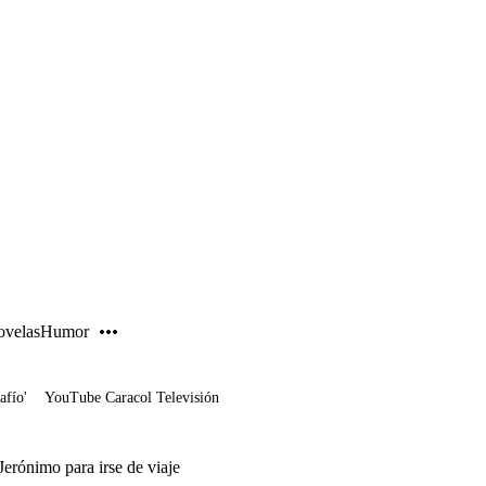
PUBLICIDAD
velas
Humor
afío'
YouTube Caracol Televisión
Jerónimo para irse de viaje