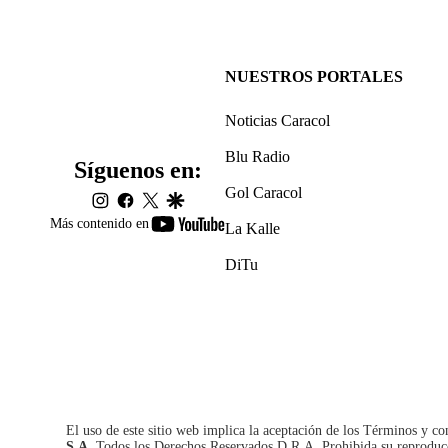
NUESTROS PORTALES
Noticias Caracol
Blu Radio
Síguenos en:
Gol Caracol
instagram
facebook
twitter
google
youtube-
Más contenido en
La Kalle
footer
DiTu
El uso de este sitio web implica la aceptación de los
Términos y co
S.A.
Todos los Derechos Reservados D.R.A. Prohibida su reproducció