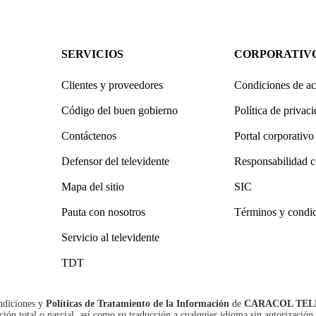
SERVICIOS
CORPORATIV
Clientes y proveedores
Condiciones de ac
Código del buen gobierno
Política de privac
Contáctenos
Portal corporativo
Defensor del televidente
Responsabilidad c
Mapa del sitio
SIC
Pauta con nosotros
Términos y condi
Servicio al televidente
TDT
ndiciones
y
Políticas de Tratamiento de la Información
de
CARACOL TEL
n total o parcial, así como su traducción a cualquier idioma sin autorización 