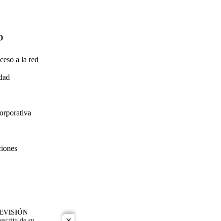
O
ceso a la red
idad
orporativa
ciones
EVISIÓN
escrita de su