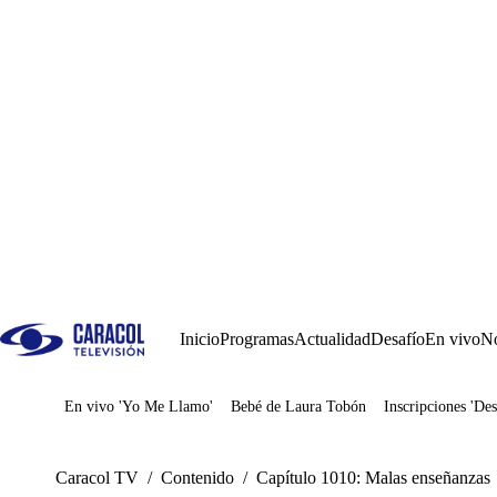
Inicio
Programas
Actualidad
Desafío
En vivo
No
En vivo 'Yo Me Llamo'
Bebé de Laura Tobón
Inscripciones 'Des
Juegos
Caracol TV
/
Contenido
/
Capítulo 1010: Malas enseñanzas