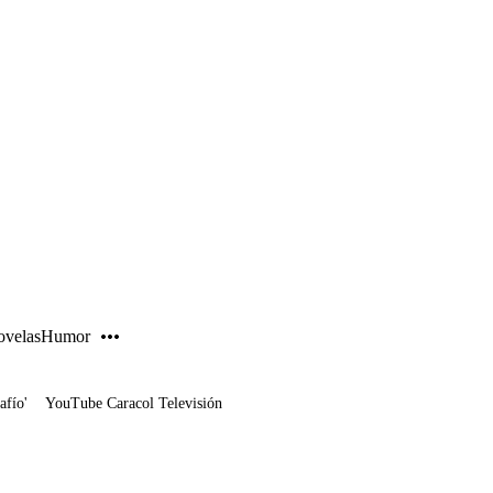
PUBLICIDAD
velas
Humor
afío'
YouTube Caracol Televisión