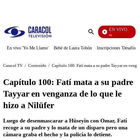
PUBLICIDAD
EN VIVO
La Finca De Hoy
Enviar
búsqueda
En vivo 'Yo Me Llamo'
Bebé de Laura Tobón
Inscripciones 'Desafío'
Caracol TV
/
Contenido
/
Capítulo 100: Fatí mata a su padre Tayyar en vengan
Capítulo 100: Fatí mata a su padre
Tayyar en venganza de lo que le
hizo a Nilüfer
Luego de desenmascarar a Hüseyin con Omar, Fatí
recoge a su padre y lo mata de un disparo pero una
cámara graba el hecho y la policía lo detiene.