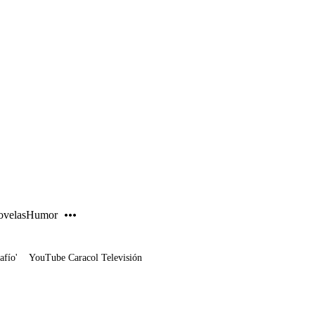
PUBLICIDAD
velas
Humor
afío'
YouTube Caracol Televisión