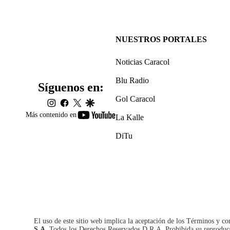
NUESTROS PORTALES
Noticias Caracol
Blu Radio
Síguenos en:
Gol Caracol
instagram
facebook
twitter
google
youtube-
Más contenido en
La Kalle
footer
DiTu
El uso de este sitio web implica la aceptación de los
Términos y co
S.A.
Todos los Derechos Reservados D.R.A. Prohibida su reproducció