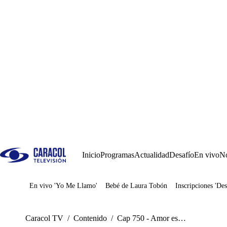
Inicio
Programas
Actualidad
Desafío
En vivo
No
En vivo 'Yo Me Llamo'
Bebé de Laura Tobón
Inscripciones 'Des
Juegos
Caracol TV
/
Contenido
/
Cap 750 - Amor es…