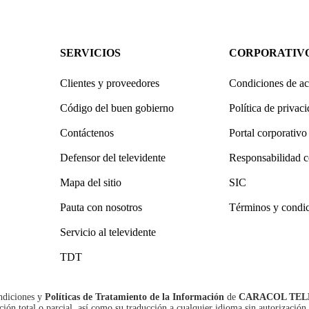
SERVICIOS
CORPORATIV
Clientes y proveedores
Condiciones de ac
Código del buen gobierno
Política de privac
Contáctenos
Portal corporativo
Defensor del televidente
Responsabilidad c
Mapa del sitio
SIC
Pauta con nosotros
Términos y condi
Servicio al televidente
TDT
ndiciones
y
Políticas de Tratamiento de la Información
de
CARACOL TEL
n total o parcial, así como su traducción a cualquier idioma sin autorización 