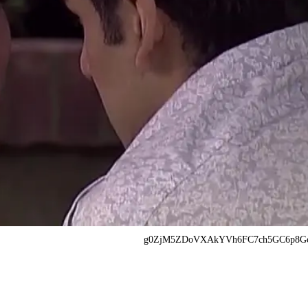
g0ZjM5ZDoVXAkYVh6FC7ch5GC6p8Gc