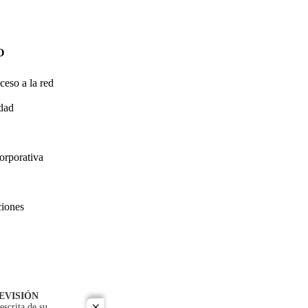
O
ceso a la red
idad
orporativa
ciones
EVISIÓN
escrita de su