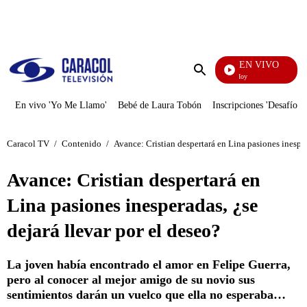
PUBLICIDAD
EN VIVO
La Finca De Hoy
Enviar
búsqueda
En vivo 'Yo Me Llamo'
Bebé de Laura Tobón
Inscripciones 'Desafío'
Caracol TV
/
Contenido
/
Avance: Cristian despertará en Lina pasiones inesper
Avance: Cristian despertará en
Lina pasiones inesperadas, ¿se
dejará llevar por el deseo?
La joven había encontrado el amor en Felipe Guerra,
pero al conocer al mejor amigo de su novio sus
sentimientos darán un vuelco que ella no esperaba…