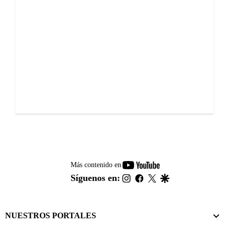
youtube-
Más contenido en
footer
instagram
facebook
twitter
google
Síguenos en:
NUESTROS PORTALES