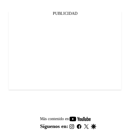
PUBLICIDAD
youtube-
Más contenido en
footer
instagram
facebook
twitter
google
Síguenos en: