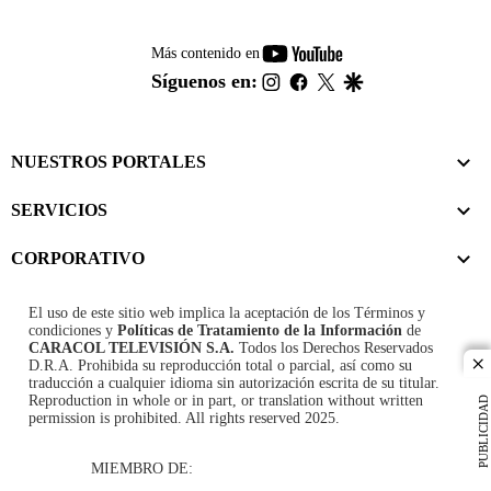
youtube-
Más contenido en
footer
instagram
facebook
twitter
google
Síguenos en:
NUESTROS PORTALES
SERVICIOS
CORPORATIVO
El uso de este sitio web implica la aceptación de los
Términos y
condiciones
y
Políticas de Tratamiento de la Información
de
CARACOL TELEVISIÓN S.A.
Todos los Derechos Reservados
D.R.A. Prohibida su reproducción total o parcial, así como su
cl
traducción a cualquier idioma sin autorización escrita de su titular.
Reproduction in whole or in part, or translation without written
PUBLICIDAD
permission is prohibited. All rights reserved 2025.
MIEMBRO DE: