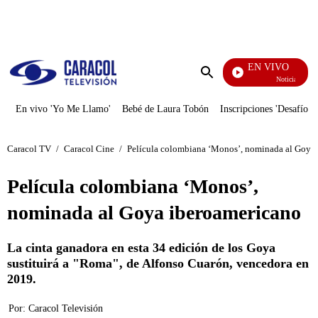
PUBLICIDAD
EN VIVO
Noticias Caracol
Enviar
búsqueda
En vivo 'Yo Me Llamo'
Bebé de Laura Tobón
Inscripciones 'Desafío'
Caracol TV
/
Caracol Cine
/
Película colombiana ‘Monos’, nominada al Goya
Película colombiana ‘Monos’,
nominada al Goya iberoamericano
La cinta ganadora en esta 34 edición de los Goya
sustituirá a "Roma", de Alfonso Cuarón, vencedora en
2019.
Por:
Caracol Televisión