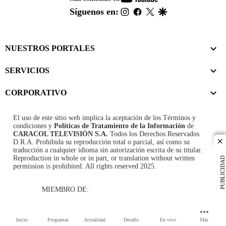
footer
instagram
facebook
twitter
google
Síguenos en:
NUESTROS PORTALES
SERVICIOS
CORPORATIVO
El uso de este sitio web implica la aceptación de los
Términos y
condiciones
y
Políticas de Tratamiento de la Información
de
CARACOL TELEVISIÓN S.A.
Todos los Derechos Reservados
D.R.A. Prohibida su reproducción total o parcial, así como su
cl
traducción a cualquier idioma sin autorización escrita de su titular.
Reproduction in whole or in part, or translation without written
PUBLICIDAD
permission is prohibited. All rights reserved 2025.
MIEMBRO DE:
Inicio
Programas
Actualidad
Desafío
En vivo
Más