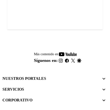
youtube-
Más contenido en
footer
instagram
facebook
twitter
google
Síguenos en:
NUESTROS PORTALES
SERVICIOS
CORPORATIVO