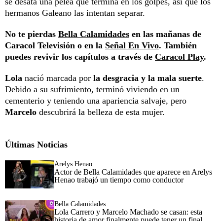
se desata una pelea que termina en los golpes, así que los
hermanos Galeano las intentan separar.
No te pierdas
Bella Calamidades
en las mañanas de
Caracol Televisión o en la
Señal En Vivo
. También
puedes revivir los capítulos a través de
Caracol Play
.
Lola
nació marcada por
la desgracia y la mala suerte
.
Debido a su sufrimiento, terminó viviendo en un
cementerio y teniendo una apariencia salvaje, pero
Marcelo
descubrirá la belleza de esta mujer.
Últimas Noticias
Arelys Henao
Actor de Bella Calamidades que aparece en Arelys
Henao trabajó un tiempo como conductor
Bella Calamidades
Lola Carrero y Marcelo Machado se casan: esta
historia de amor finalmente puede tener un final