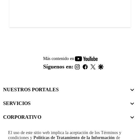
youtube-
Más contenido en
footer
instagram
facebook
twitter
google
Síguenos en:
NUESTROS PORTALES
SERVICIOS
CORPORATIVO
El uso de este sitio web implica la aceptación de los
Términos y
condiciones
y
Políticas de Tratamiento de la Información
de