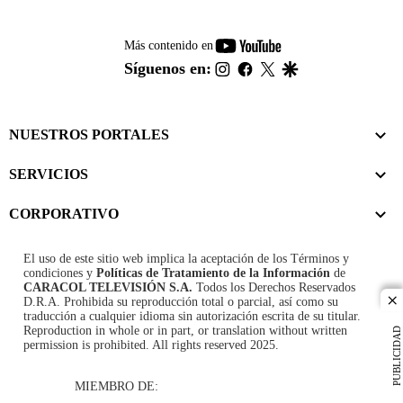
youtube-
Más contenido en
footer
instagram
facebook
twitter
google
Síguenos en:
NUESTROS PORTALES
SERVICIOS
CORPORATIVO
El uso de este sitio web implica la aceptación de los
Términos y
condiciones
y
Políticas de Tratamiento de la Información
de
CARACOL TELEVISIÓN S.A.
Todos los Derechos Reservados
D.R.A. Prohibida su reproducción total o parcial, así como su
cl
traducción a cualquier idioma sin autorización escrita de su titular.
Reproduction in whole or in part, or translation without written
PUBLICIDAD
permission is prohibited. All rights reserved 2025.
MIEMBRO DE: