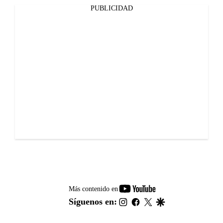
PUBLICIDAD
youtube-
Más contenido en
footer
instagram
facebook
twitter
google
Síguenos en: