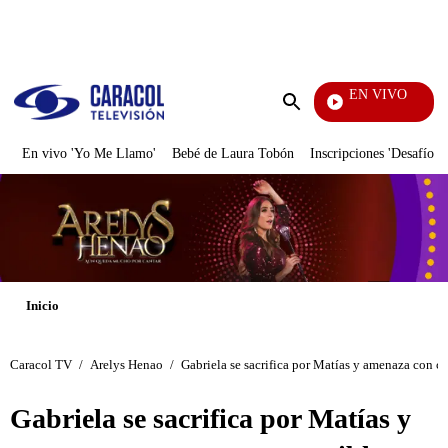
PUBLICIDAD
EN VIVO
La Red
Enviar
búsqueda
En vivo 'Yo Me Llamo'
Bebé de Laura Tobón
Inscripciones 'Desafío'
Inicio
Caracol TV
/
Arelys Henao
/
Gabriela se sacrifica por Matías y amenaza con co
Gabriela se sacrifica por Matías y