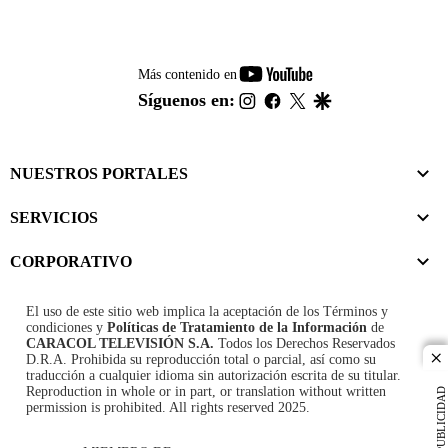
youtube-
Más contenido en
footer
instagram
facebook
twitter
google
Síguenos en:
NUESTROS PORTALES
SERVICIOS
CORPORATIVO
El uso de este sitio web implica la aceptación de los
Términos y
condiciones
y
Políticas de Tratamiento de la Información
de
CARACOL TELEVISIÓN S.A.
Todos los Derechos Reservados
D.R.A. Prohibida su reproducción total o parcial, así como su
cl
traducción a cualquier idioma sin autorización escrita de su titular.
Reproduction in whole or in part, or translation without written
PUBLICIDAD
permission is prohibited. All rights reserved 2025.