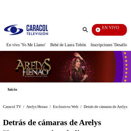
PUBLICIDAD
EN VIVO
Vecinos
Enviar
búsqueda
En vivo 'Yo Me Llamo'
Bebé de Laura Tobón
Inscripciones 'Desafío'
Inicio
Caracol TV
/
Arelys Henao
/
Exclusivos Web
/
Detrás de cámaras de Arelys 
Detrás de cámaras de Arelys