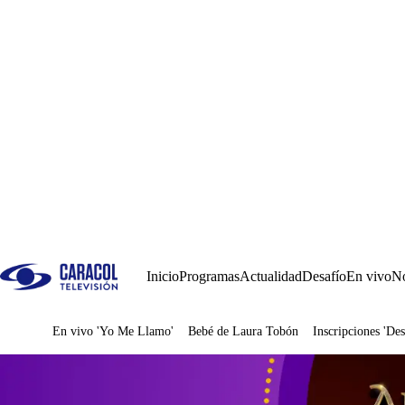
Inicio
Programas
Actualidad
Desafío
En vivo
No
En vivo 'Yo Me Llamo'
Bebé de Laura Tobón
Inscripciones 'Des
Juegos