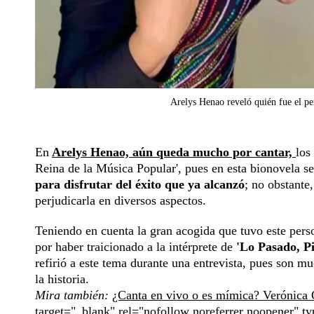
Arelys Henao reveló quién fue el pe
En
Arelys Henao, aún queda mucho por cantar,
los
Reina de la Música Popular', pues en esta bionovela se
para disfrutar del éxito que ya alcanzó
; no obstante
perjudicarla en diversos aspectos.
Teniendo en cuenta la gran acogida que tuvo este pers
por haber traicionado a la intérprete de
'Lo Pasado, Pi
refirió a este tema durante una entrevista, pues son mu
la historia.
Mira también:
¿Canta en vivo o es mímica? Verónica 
target="_blank" rel="nofollow noreferrer noopener" t