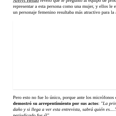
Arelys Henao
reveló que le preguntó al equipo de prod
representar a esta persona como una mujer, y ellos le e
un personaje femenino resultaba más atractivo para la 
Pero esto no fue lo único, porque ante los micrófonos
demostró su arrepentimiento por sus actos
:
"La pri
daño y si llega a ver esta entrevista, sabrá quién es....
perjudicado fue él".