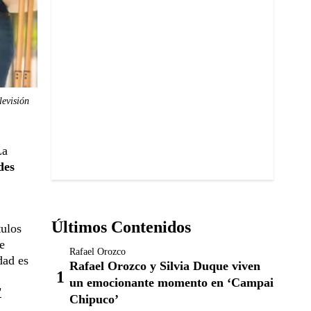
evisión
La
des
Últimos Contenidos
tulos
e
Rafael Orozco
dad es
Rafael Orozco y Silvia Duque viven
un emocionante momento en ‘Campai
"
Chipuco’