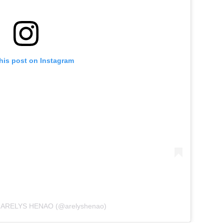
his post on Instagram
by ARELYS HENAO (@arelyshenao)