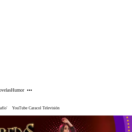
PUBLICIDAD
velas
Humor
afío'
YouTube Caracol Televisión