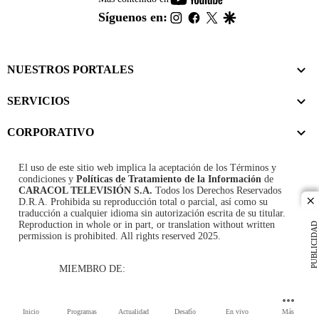
footer
instagram
facebook
twitter
google
Síguenos en:
NUESTROS PORTALES
SERVICIOS
CORPORATIVO
El uso de este sitio web implica la aceptación de los
Términos y
condiciones
y
Políticas de Tratamiento de la Información
de
CARACOL TELEVISIÓN S.A.
Todos los Derechos Reservados
D.R.A. Prohibida su reproducción total o parcial, así como su
cl
traducción a cualquier idioma sin autorización escrita de su titular.
Reproduction in whole or in part, or translation without written
PUBLICIDAD
permission is prohibited. All rights reserved 2025.
MIEMBRO DE:
Inicio
Programas
Actualidad
Desafío
En vivo
Más