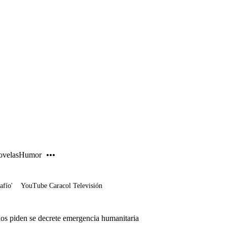
PUBLICIDAD
velas
Humor
afío'
YouTube Caracol Televisión
s piden se decrete emergencia humanitaria