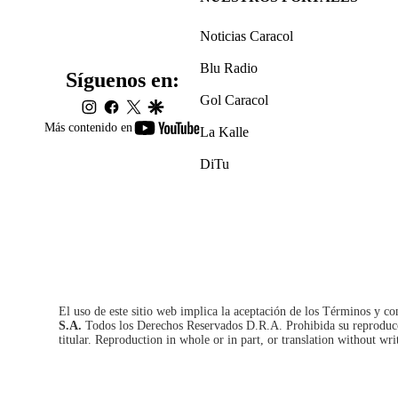
Noticias Caracol
Blu Radio
Síguenos en:
Gol Caracol
instagram
facebook
twitter
google
youtube-
Más contenido en
La Kalle
footer
DiTu
El uso de este sitio web implica la aceptación de los
Términos y co
S.A.
Todos los Derechos Reservados D.R.A. Prohibida su reproducció
titular. Reproduction in whole or in part, or translation without wri