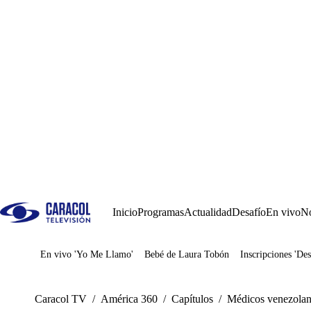
Inicio
Programas
Actualidad
Desafío
En vivo
No
En vivo 'Yo Me Llamo'
Bebé de Laura Tobón
Inscripciones 'Des
Juegos
Caracol TV
/
América 360
/
Capítulos
/
Médicos venezolano