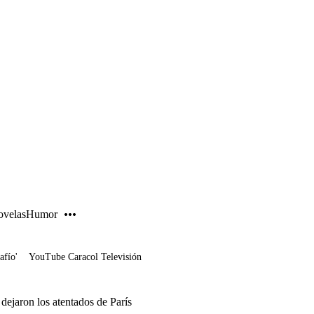
PUBLICIDAD
velas
Humor
afío'
YouTube Caracol Televisión
 dejaron los atentados de París