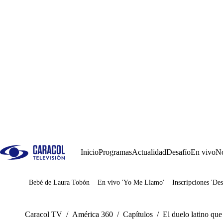
Inicio
Programas
Actualidad
Desafío
En vivo
No
Bebé de Laura Tobón
En vivo 'Yo Me Llamo'
Inscripciones 'Des
Juegos
Caracol TV
/
América 360
/
Capítulos
/
El duelo latino que