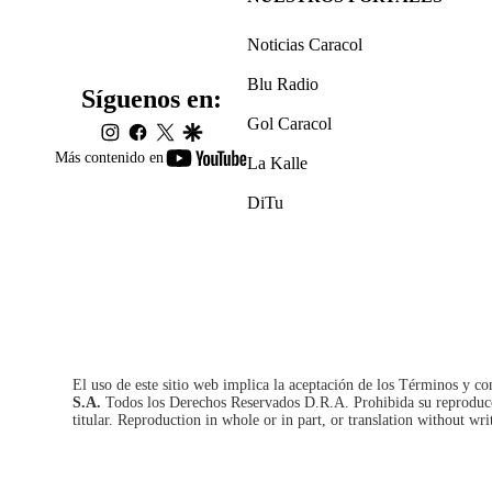
Noticias Caracol
Blu Radio
Síguenos en:
Gol Caracol
instagram
facebook
twitter
google
youtube-
Más contenido en
La Kalle
footer
DiTu
El uso de este sitio web implica la aceptación de los
Términos y co
S.A.
Todos los Derechos Reservados D.R.A. Prohibida su reproducció
titular. Reproduction in whole or in part, or translation without wri