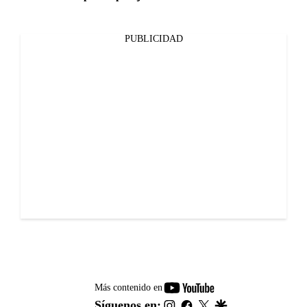
PUBLICIDAD
youtube-
Más contenido en
footer
instagram
facebook
twitter
google
Síguenos en: