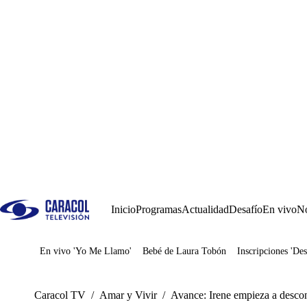
Inicio
Programas
Actualidad
Desafío
En vivo
No
En vivo 'Yo Me Llamo'
Bebé de Laura Tobón
Inscripciones 'Des
Juegos
Caracol TV
/
Amar y Vivir
/
Avance: Irene empieza a descon