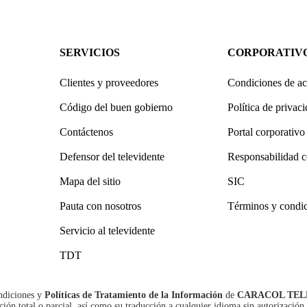
SERVICIOS
CORPORATIV
Clientes y proveedores
Condiciones de ac
Código del buen gobierno
Política de privac
Contáctenos
Portal corporativo
Defensor del televidente
Responsabilidad c
Mapa del sitio
SIC
Pauta con nosotros
Términos y condi
Servicio al televidente
TDT
ndiciones
y
Políticas de Tratamiento de la Información
de
CARACOL TEL
n total o parcial, así como su traducción a cualquier idioma sin autorización 