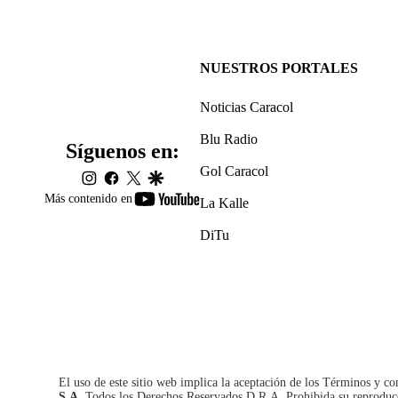
NUESTROS PORTALES
Noticias Caracol
Blu Radio
Síguenos en:
Gol Caracol
instagram
facebook
twitter
google
youtube-
Más contenido en
La Kalle
footer
DiTu
El uso de este sitio web implica la aceptación de los
Términos y co
S.A.
Todos los Derechos Reservados D.R.A. Prohibida su reproducció