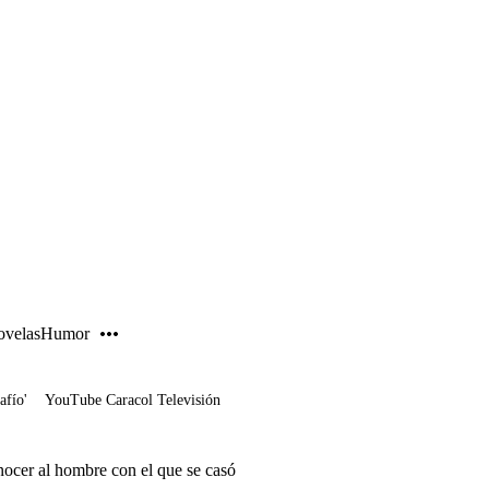
PUBLICIDAD
velas
Humor
afío'
YouTube Caracol Televisión
ocer al hombre con el que se casó