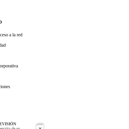
O
ceso a la red
idad
orporativa
ciones
EVISIÓN
escrita de su