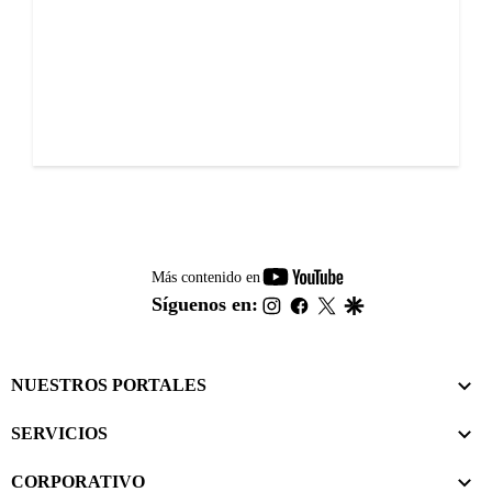
youtube-
Más contenido en
footer
instagram
facebook
twitter
google
Síguenos en:
NUESTROS PORTALES
SERVICIOS
CORPORATIVO