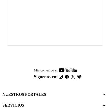
youtube-
Más contenido en
footer
instagram
facebook
twitter
google
Síguenos en:
NUESTROS PORTALES
SERVICIOS