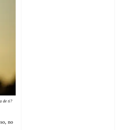
a de ti?
so, no