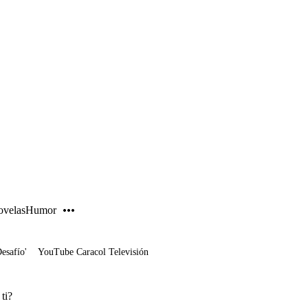
PUBLICIDAD
velas
Humor
Desafío'
YouTube Caracol Televisión
ti?