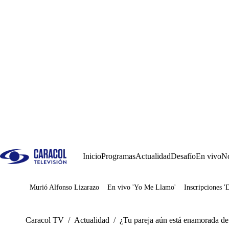
Inicio
Programas
Actualidad
Desafío
En vivo
No
Murió Alfonso Lizarazo
En vivo 'Yo Me Llamo'
Inscripciones '
Juegos
Caracol TV
/
Actualidad
/
¿Tu pareja aún está enamorada de 