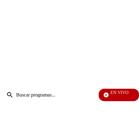
Entrada
EN VIVO
de
Día A Día
Enviar
búsqueda
búsqueda