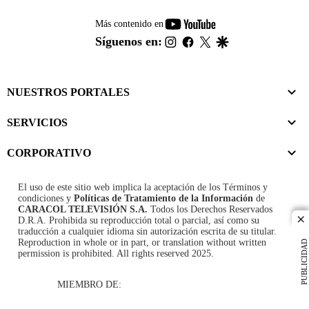
youtube-
Más contenido en
footer
instagram
facebook
twitter
google
Síguenos en:
NUESTROS PORTALES
SERVICIOS
CORPORATIVO
El uso de este sitio web implica la aceptación de los
Términos y
condiciones
y
Políticas de Tratamiento de la Información
de
CARACOL TELEVISIÓN S.A.
Todos los Derechos Reservados
D.R.A. Prohibida su reproducción total o parcial, así como su
cl
traducción a cualquier idioma sin autorización escrita de su titular.
Reproduction in whole or in part, or translation without written
PUBLICIDAD
permission is prohibited. All rights reserved 2025.
MIEMBRO DE: