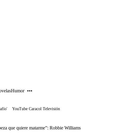
PUBLICIDAD
velas
Humor
afío'
YouTube Caracol Televisión
eza que quiere matarme”: Robbie Williams