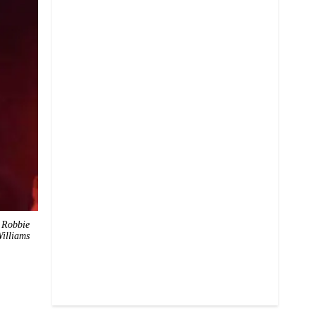
 Robbie
illiams