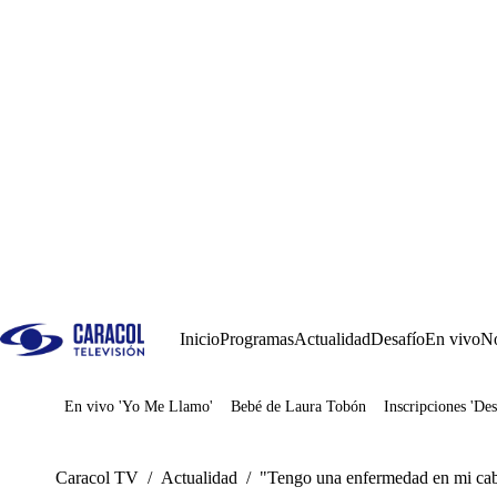
Inicio
Programas
Actualidad
Desafío
En vivo
No
En vivo 'Yo Me Llamo'
Bebé de Laura Tobón
Inscripciones 'Des
Juegos
Caracol TV
/
Actualidad
/
"Tengo una enfermedad en mi cab