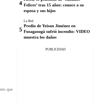
Felices’ tras 15 años: conoce a su
esposa y sus hijos
La Red
Predio de Yeison Jiménez en
Fusagasugá sufrió incendio: VIDEO
muestra los daños
PUBLICIDAD
ento que