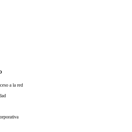
O
ceso a la red
idad
orporativa