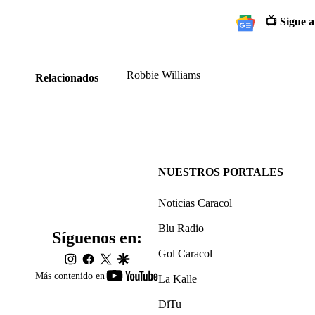
📺 Sigue a
Robbie Williams
Relacionados
NUESTROS PORTALES
Noticias Caracol
Blu Radio
Síguenos en:
Gol Caracol
instagram
facebook
twitter
google
youtube-
Más contenido en
La Kalle
footer
DiTu