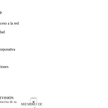
O
ceso a la red
idad
orporativa
ciones
EVISIÓN
escrita de su
close
MIEMBRO DE: