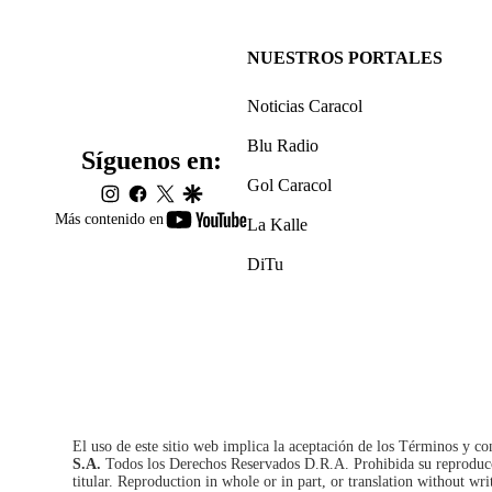
NUESTROS PORTALES
Noticias Caracol
Blu Radio
Síguenos en:
Gol Caracol
instagram
facebook
twitter
google
youtube-
Más contenido en
La Kalle
footer
DiTu
El uso de este sitio web implica la aceptación de los
Términos y co
S.A.
Todos los Derechos Reservados D.R.A. Prohibida su reproducció
titular. Reproduction in whole or in part, or translation without wri