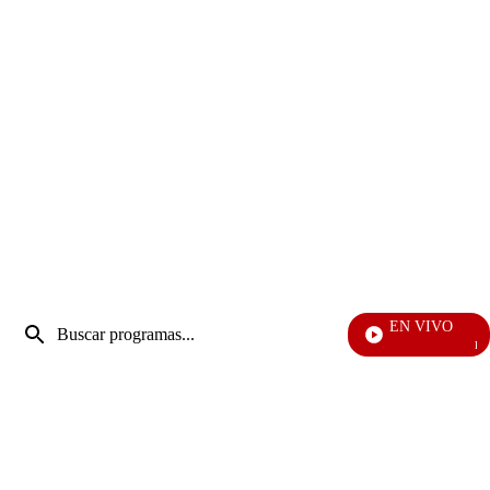
Entrada
EN VIVO
de
Día A Dí
Enviar
búsqueda
búsqueda