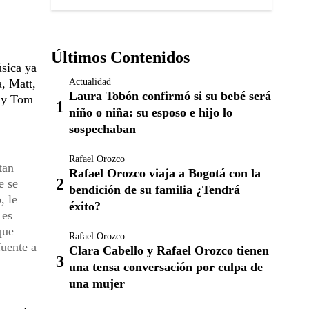
Últimos Contenidos
úsica ya
Actualidad
a, Matt,
Laura Tobón confirmó si su bebé será
r y Tom
niño o niña: su esposo e hijo lo
sospechaban
Rafael Orozco
tan
Rafael Orozco viaja a Bogotá con la
e se
bendición de su familia ¿Tendrá
, le
éxito?
 es
que
Rafael Orozco
fuente a
Clara Cabello y Rafael Orozco tienen
una tensa conversación por culpa de
una mujer