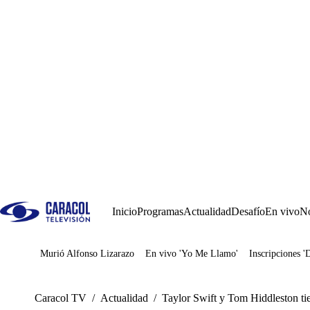
Inicio
Programas
Actualidad
Desafío
En vivo
No
Murió Alfonso Lizarazo
En vivo 'Yo Me Llamo'
Inscripciones '
Juegos
Caracol TV
/
Actualidad
/
Taylor Swift y Tom Hiddleston ti