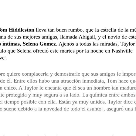
 Tom Hiddleston
lleva tan buen rumbo, que la estrella de la m
 una de sus mejores amigas, llamada Abigail, y el novio de est
us íntimas, Selena Gomez
. Ajenos a todas las miradas, Taylo
lo que Selena ofreció este martes por la noche en Nashville
ve'.
re quiere complacerla y demostrarle que sus amigos le impor
de él. Entre ellos hubo una atracción inmediata, Tom hace qu
un chico. A Taylor le encanta que él sea un hombre tan maduro
te protegida y muy segura a su lado. La química entre ambos
el tiempo posible con ella. Están ya muy unidos. Taylor dice 
so suene debido a la novedad de todo el asunto", aseguró una 