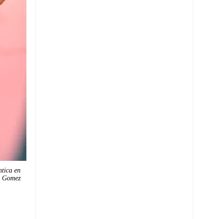
ntica en
a Gomez