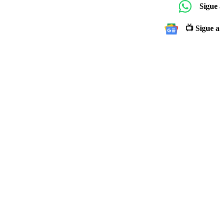
Sigue
📺 Sigue a