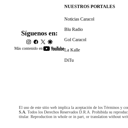
NUESTROS PORTALES
Noticias Caracol
Blu Radio
Síguenos en:
Gol Caracol
instagram
facebook
twitter
google
youtube-
Más contenido en
La Kalle
footer
DiTu
El uso de este sitio web implica la aceptación de los
Términos y co
S.A.
Todos los Derechos Reservados D.R.A. Prohibida su reproducció
titular. Reproduction in whole or in part, or translation without wri