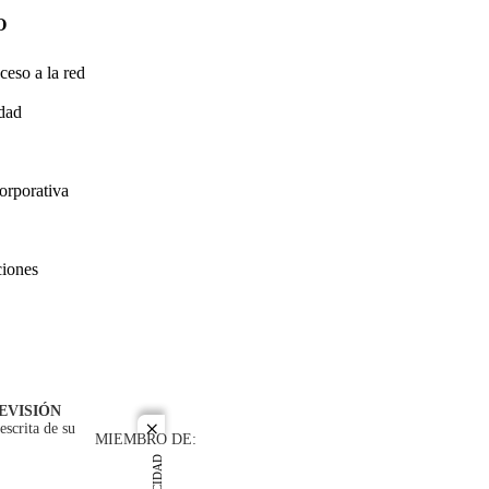
O
ceso a la red
idad
orporativa
ciones
EVISIÓN
escrita de su
close
MIEMBRO DE: