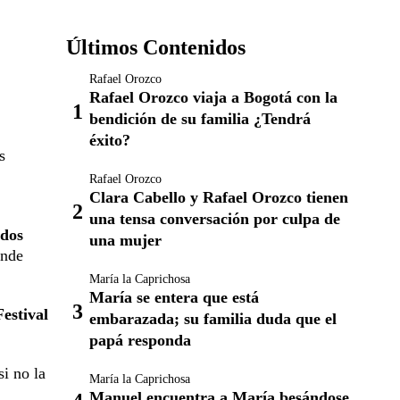
Últimos Contenidos
Rafael Orozco
Rafael Orozco viaja a Bogotá con la
bendición de su familia ¿Tendrá
éxito?
s
Rafael Orozco
Clara Cabello y Rafael Orozco tienen
una tensa conversación por culpa de
ados
una mujer
onde
María la Caprichosa
María se entera que está
estival
embarazada; su familia duda que el
papá responda
i no la
María la Caprichosa
Manuel encuentra a María besándose