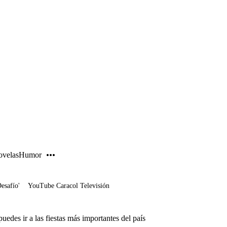
PUBLICIDAD
velas
Humor
Desafío'
YouTube Caracol Televisión
uedes ir a las fiestas más importantes del país