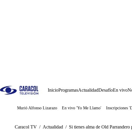
Inicio
Programas
Actualidad
Desafío
En vivo
No
Murió Alfonso Lizarazo
En vivo 'Yo Me Llamo'
Inscripciones '
Juegos
Caracol TV
/
Actualidad
/
Si tienes alma de Old Parrandero p